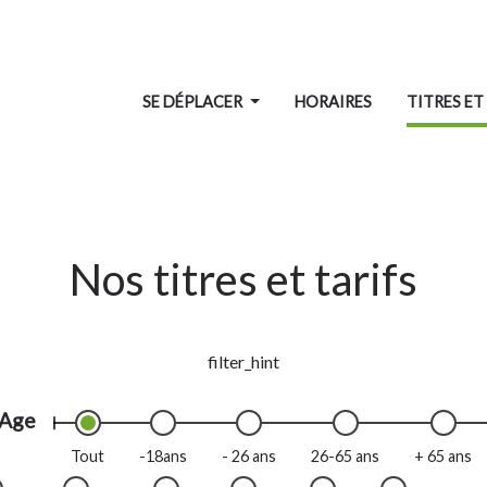
SE DÉPLACER
HORAIRES
TITRES ET
Nos titres et tarifs
filter_hint
Age
Tout
-18ans
- 26 ans
26-65 ans
+ 65 ans