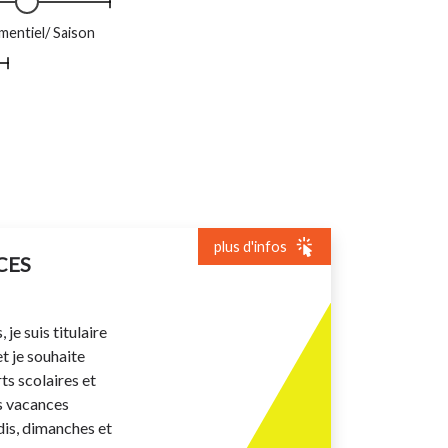
entiel/ Saison
plus d'infos
CES
 je suis titulaire
et je souhaite
rts scolaires et
s vacances
dis, dimanches et