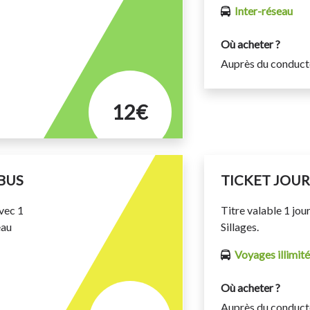
Inter-réseau
Où acheter ?
Auprès du conduct
12€
BUS
TICKET JOU
avec 1
Titre valable 1 jou
eau
Sillages.
Voyages illimité
Où acheter ?
Auprès du conduct