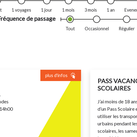
t
1 voyages
1 jour
1 mois
3 mois
1 an
Evenem
Fréquence de passage
Tout
Occasionnel
Régulier
plus d'infos
PASS VACAN
SCOLAIRES
,
odes
J’ai moins de 18 ans,
i 14h00
d’un Pass Scolaire 
utiliser les transpo
urbains pendant le
scolaires, les same