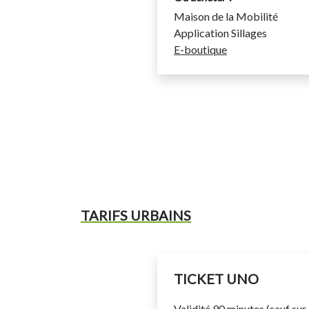
Maison de la Mobilité
Application Sillages
E-boutique
Les élèves empruntant les lig
doivent impérativement réside
Communauté d’Agglomératio
Cet abonnement est valide du
l’année scolaire en cours.
Il permet de voyager uniquem
samedi 14h00 pour un nombre 
TARIFS URBAINS
du réseau Sillages.
Il permet de voyager sur les
653 – 660 – 662) sur la mêm
conditions, uniquement à l‘int
TICKET UNO
Communauté d’Agglomératio
Validité 90 minutes (sauf sur 