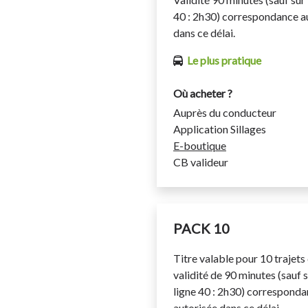
ACCES AU SERVICE
40 : 2h30) correspondance a
• Chaque élève doit être muni
dans ce délai.
de validité pour accéder au s
Le plus pratique
• Il est tenu de valider son v
valideur électronique.
Où acheter ?
• Les photocopies ne sont pa
Auprès du conducteur
• Le titre de transport est pe
Application Sillages
la carte n’est pas le titulaire 
E-boutique
refusé.
CB valideur
DUPLICATA
En cas de perte, de détériorat
duplicata sera établi à l’ag
moyennant une somme de 10 
PACK 10
Titre valable pour 10 trajets
validité de 90 minutes (sauf s
ligne 40 : 2h30) correspond
autorisée dans ce délai.