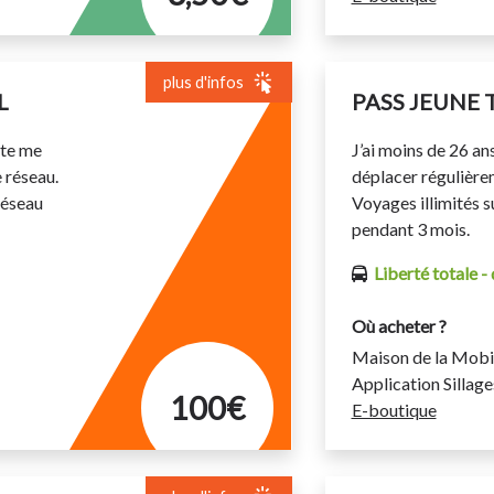
plus d'infos
L
PASS JEUNE 
ite me
J’ai moins de 26 an
 réseau.
déplacer régulièrem
réseau
Voyages illimités s
pendant 3 mois.
Liberté totale -
Où acheter ?
Maison de la Mobil
Application Sillage
100€
E-boutique
déplacer de façon illimitée sur
Cet abonnement per