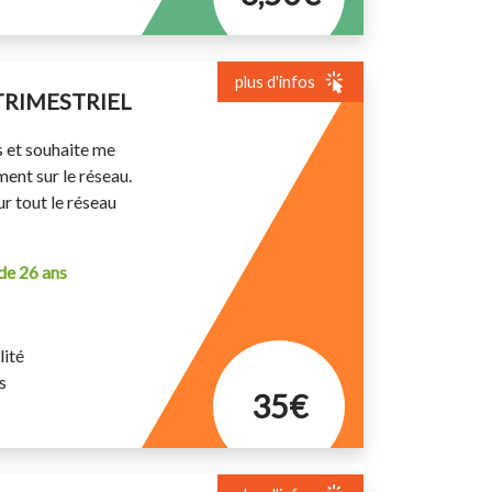
plus d'infos
TRIMESTRIEL
s et souhaite me
ent sur le réseau.
ur tout le réseau
 de 26 ans
ité
s
35€
met de se déplacer régulièrement sur le