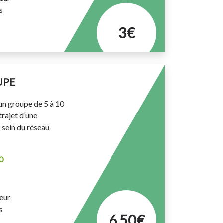
s
3€
UPE
un groupe de 5 à 10
rajet d’une
sein du réseau
0
eur
s
6,50€