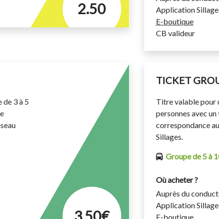
2.50
Application Sillage
E-boutique
CB valideur
TICKET GRO
e de 3 à 5
Titre valable pour 
ne
personnes avec un t
éseau
correspondance au 
Sillages.
Groupe de 5 à 1
Où acheter ?
Auprès du conduct
Application Sillage
3,50€
E-boutique