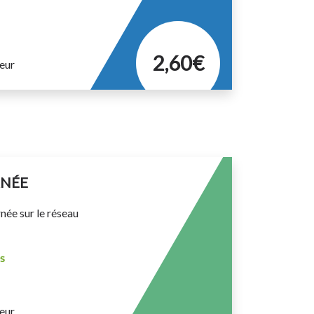
2,60€
eur
RNÉE
rnée sur le réseau
s
eur