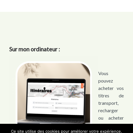
Sur mon ordinateur :
Vous
pouvez
acheter vos
titres de
transport,
recharger
ou acheter
un
Ce site utilise des cookies pour améliorer votre expérience,
abonnement