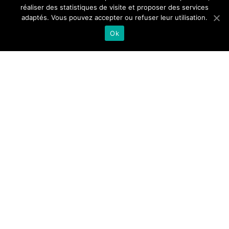
réaliser des statistiques de visite et proposer des services
sur notre e-
TRAFIC
adaptés. Vous pouvez accepter ou refuser leur utilisation.
INFOS
boutique.
Ok
► Connectez-vous à votre
e-boutique
► Choisissez votre abonnement/ Titre de transport
Infos trafic
► Suivez les conditions ( exem
ple : justificatifs)
► Validez et payez
Vous devez obligatoirement
posséder un titre de
transport pour voyager sur toutes nos lignes sous peine
d’une amende.
Trafic normal sur toutes les lignes
TOUTES LES ÉQUIPES VOUS SOUHAITENT UN
BON VOYAGE!